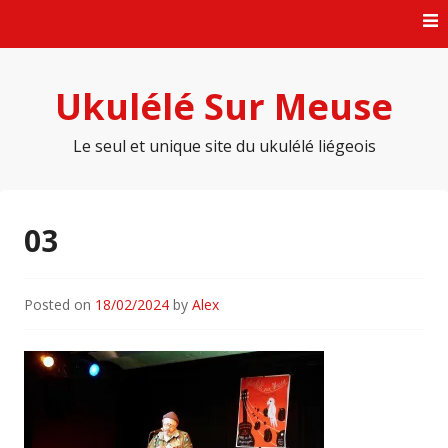
Skip
to
content
Ukulélé Sur Meuse
Le seul et unique site du ukulélé liégeois
03
Posted on
18/02/2024
by
Alex