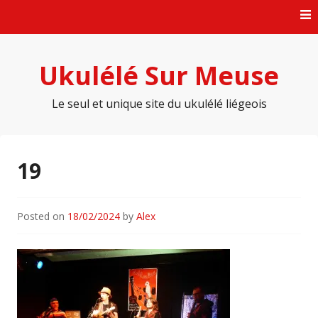
Skip
to
content
Ukulélé Sur Meuse
Le seul et unique site du ukulélé liégeois
19
Posted on
18/02/2024
by
Alex