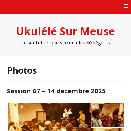
Skip
to
content
Ukulélé Sur Meuse
Le seul et unique site du ukulélé liégeois
Photos
Session 67 – 14 décembre 2025