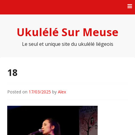
Skip
to
content
Ukulélé Sur Meuse
Le seul et unique site du ukulélé liégeois
18
Posted on
17/03/2025
by
Alex