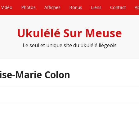
Vidéo
Photos
Affiches
Bonus
Liens
Contact
A
Ukulélé Sur Meuse
Le seul et unique site du ukulélé liégeois
ise-Marie Colon