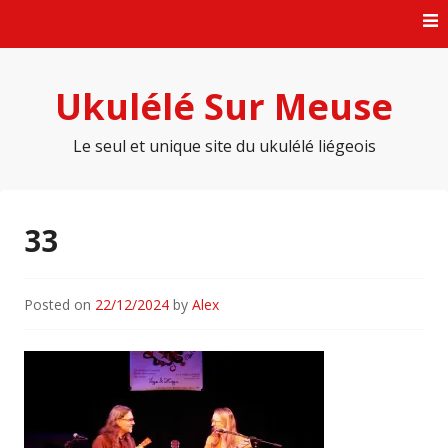
Skip
to
content
Ukulélé Sur Meuse
Le seul et unique site du ukulélé liégeois
33
Posted on
22/12/2024
by
Alex