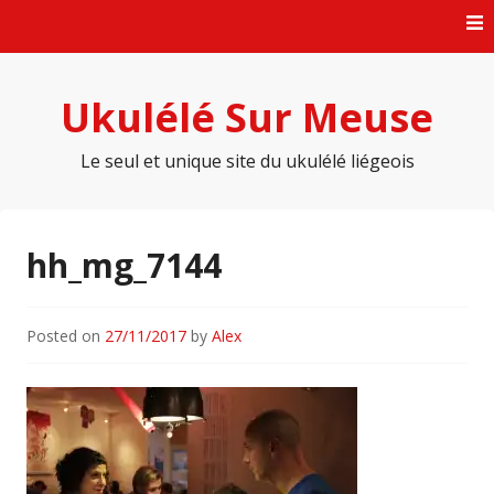
Skip
to
content
Ukulélé Sur Meuse
Le seul et unique site du ukulélé liégeois
hh_mg_7144
Posted on
27/11/2017
by
Alex