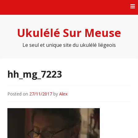
Skip
to
content
Ukulélé Sur Meuse
Le seul et unique site du ukulélé liégeois
hh_mg_7223
Posted on
27/11/2017
by
Alex