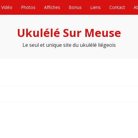
Vidéo
Photos
Affiches
Bonus
Liens
Contact
A
Ukulélé Sur Meuse
Le seul et unique site du ukulélé liégeois