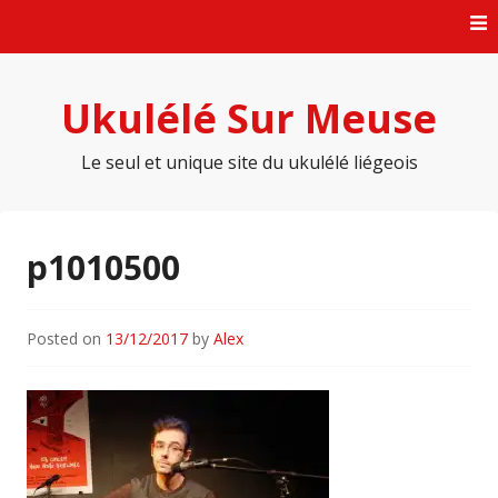
Skip
to
content
Ukulélé Sur Meuse
Le seul et unique site du ukulélé liégeois
p1010500
Posted on
13/12/2017
by
Alex