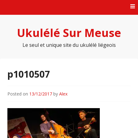
Skip
to
content
Ukulélé Sur Meuse
Le seul et unique site du ukulélé liégeois
p1010507
Posted on
13/12/2017
by
Alex