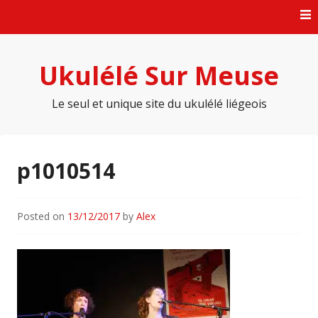
Skip
to
content
Ukulélé Sur Meuse
Le seul et unique site du ukulélé liégeois
p1010514
Posted on
13/12/2017
by
Alex