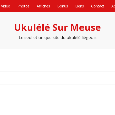
Vidéo
Photos
Affiches
Bonus
Liens
Contact
A
Ukulélé Sur Meuse
Le seul et unique site du ukulélé liégeois