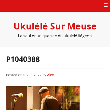
Skip
to
content
Ukulélé Sur Meuse
Le seul et unique site du ukulélé liégeois
P1040388
Posted on
02/03/2022
by
Alex