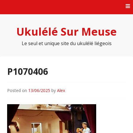
Skip
to
content
Ukulélé Sur Meuse
Le seul et unique site du ukulélé liégeois
P1070406
Posted on
13/06/2025
by
Alex