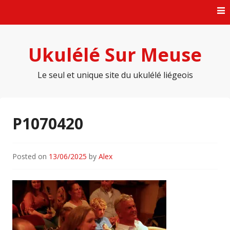
Skip
to
content
Ukulélé Sur Meuse
Le seul et unique site du ukulélé liégeois
P1070420
Posted on
13/06/2025
by
Alex