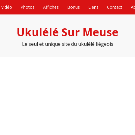
Vidéo
Photos
Affiches
Bonus
Liens
Contact
A
Ukulélé Sur Meuse
Le seul et unique site du ukulélé liégeois