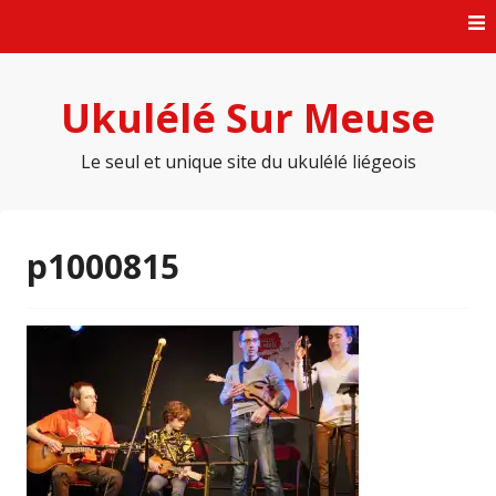
Skip
to
content
Ukulélé Sur Meuse
Le seul et unique site du ukulélé liégeois
p1000815