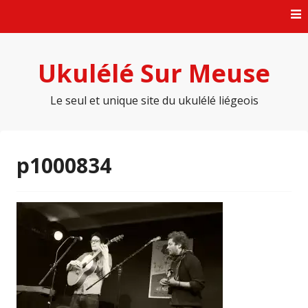
Skip
to
content
Ukulélé Sur Meuse
Le seul et unique site du ukulélé liégeois
p1000834