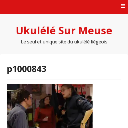
Skip
to
content
Ukulélé Sur Meuse
Le seul et unique site du ukulélé liégeois
p1000843