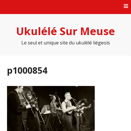
Skip
to
content
Ukulélé Sur Meuse
Le seul et unique site du ukulélé liégeois
p1000854