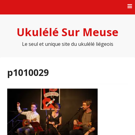
Skip
to
content
Ukulélé Sur Meuse
Le seul et unique site du ukulélé liégeois
p1010029