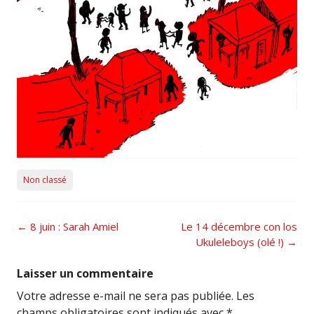
Non classé
Post
←
8 juin : Sarah Amiel
Le 14 décembre con los
navigation
Ukuleleboys (olé !)
→
Laisser un commentaire
Votre adresse e-mail ne sera pas publiée.
Les
champs obligatoires sont indiqués avec
*